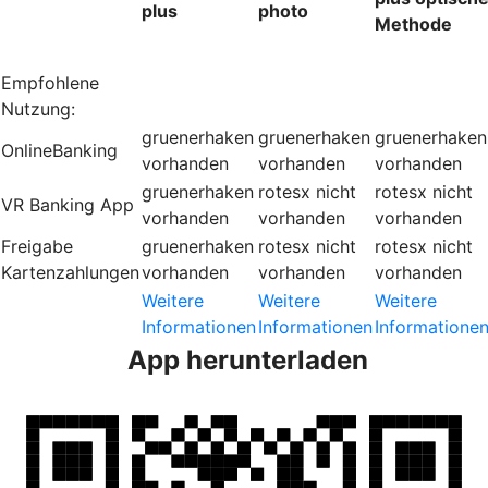
plus
photo
Methode
Empfohlene
Nutzung:
gruenerhaken
gruenerhaken
gruenerhaken
OnlineBanking
vorhanden
vorhanden
vorhanden
gruenerhaken
rotesx
nicht
rotesx
nicht
VR Banking App
vorhanden
vorhanden
vorhanden
Freigabe
gruenerhaken
rotesx
nicht
rotesx
nicht
Kartenzahlungen
vorhanden
vorhanden
vorhanden
Weitere
Weitere
Weitere
Informationen
Informationen
Informatione
App herunterladen