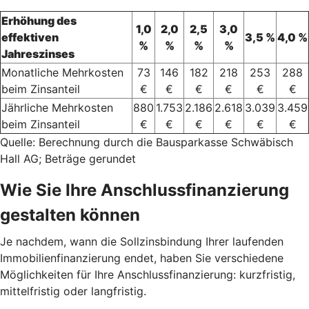
Erhöhung des
1,0
2,0
2,5
3,0
effektiven
3,5 %
4,0 %
%
%
%
%
Jahreszinses
Monatliche Mehrkosten
73
146
182
218
253
288
beim Zinsanteil
€
€
€
€
€
€
Jährliche Mehrkosten
880
1.753
2.186
2.618
3.039
3.459
beim Zinsanteil
€
€
€
€
€
€
Quelle: Berechnung durch die Bausparkasse Schwäbisch
Hall AG; Beträge gerundet
Wie Sie Ihre Anschlussfinanzierung
gestalten können
Je nachdem, wann die Sollzinsbindung Ihrer laufenden
Immobilienfinanzierung endet, haben Sie verschiedene
Möglichkeiten für Ihre Anschlussfinanzierung: kurzfristig,
mittelfristig oder langfristig.