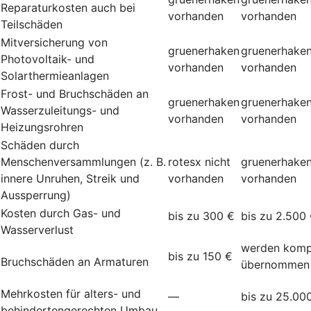
Reparaturkosten auch bei
vorhanden
vorhanden
Teilschäden
Mitversicherung von
gruenerhaken
gruenerhake
Photovoltaik- und
vorhanden
vorhanden
Solarthermieanlagen
Frost- und Bruchschäden an
gruenerhaken
gruenerhake
Wasserzuleitungs- und
vorhanden
vorhanden
Heizungsrohren
Schäden durch
Menschenversammlungen (z. B.
rotesx
nicht
gruenerhake
innere Unruhen, Streik und
vorhanden
vorhanden
Aussperrung)
Kosten durch Gas- und
bis zu 300 €
bis zu 2.500
Wasserverlust
werden komp
bis zu 150 €
Bruchschäden an Armaturen
übernommen
Mehrkosten für alters- und
—
bis zu 25.00
behindertengerechten Umbau