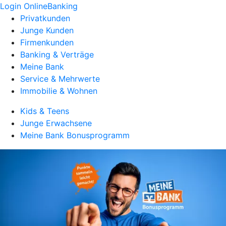
Login OnlineBanking
Privatkunden
Junge Kunden
Firmenkunden
Banking & Verträge
Meine Bank
Service & Mehrwerte
Immobilie & Wohnen
Kids & Teens
Junge Erwachsene
Meine Bank Bonusprogramm