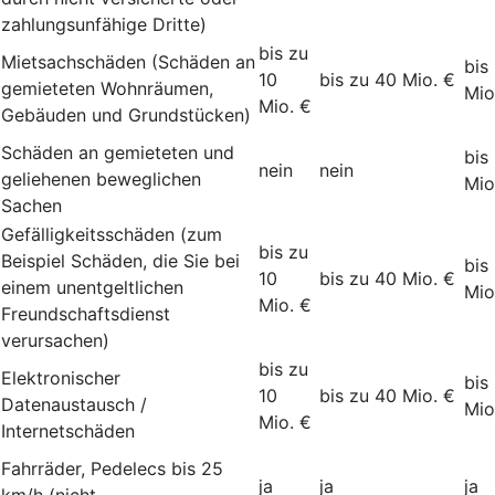
zahlungsunfähige Dritte)
bis zu
Mietsachschäden (Schäden an
bis
10
bis zu 40 Mio. €
gemieteten Wohnräumen,
Mio
Mio. €
Gebäuden und Grundstücken)
Schäden an gemieteten und
bis
nein
nein
geliehenen beweglichen
Mio
Sachen
Gefälligkeitsschäden (zum
bis zu
Beispiel Schäden, die Sie bei
bis
10
bis zu 40 Mio. €
einem unentgeltlichen
Mio
Mio. €
Freundschaftsdienst
verursachen)
bis zu
Elektronischer
bis
10
bis zu 40 Mio. €
Datenaustausch /
Mio
Mio. €
Internetschäden
Fahrräder, Pedelecs bis 25
ja
ja
ja
km/h (nicht