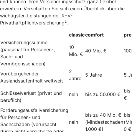
und können Ihren Versicherungsschutz ganz flexibel
erweitern. Verschaffen Sie sich einen Überblick über die
wichtigsten Leistungen der R+V-
2
Privathaftpflichtversicherung
.
classic
comfort
pr
Versicherungssumme
10
(pauschal für Personen-,
40 Mio. €
100
Mio. €
Sach- und
Vermögensschäden)
2
Vorübergehender
5 Jahre
5 J
Jahre
Auslandsaufenthalt weltweit
bis
Schlüsselverlust (privat und
nein
bis zu 50.000 €
€
beruflich)
Forderungsausfallversicherung
bis zu 40 Mio. €
bis
für Personen- und
nein
(Mindestschaden
(Mi
Sachschäden (verursacht
1.000 €)
0 €
durch nicht versicherte oder