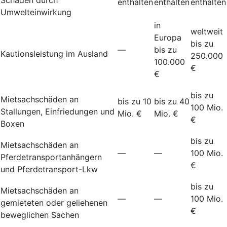
enthalten
enthalten
enthalten
Umwelteinwirkung
in
weltweit
Europa
bis zu
—
bis zu
Kautionsleistung im Ausland
250.000
100.000
€
€
bis zu
Mietsachschäden an
bis zu 10
bis zu 40
100 Mio.
Stallungen, Einfriedungen und
Mio. €
Mio. €
€
Boxen
bis zu
Mietsachschäden an
—
—
100 Mio.
Pferdetransportanhängern
€
und Pferdetransport-Lkw
bis zu
Mietsachschäden an
—
—
100 Mio.
gemieteten oder geliehenen
€
beweglichen Sachen