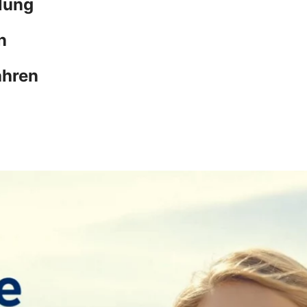
lung
n
ahren