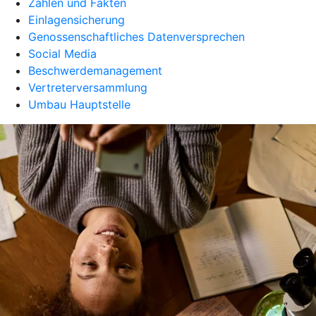
Zahlen und Fakten
Einlagensicherung
Genossenschaftliches Datenversprechen
Social Media
Beschwerdemanagement
Vertreterversammlung
Umbau Hauptstelle