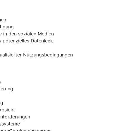
nen
tigung
e in den sozialen Medien
 potenzielles Datenleck
tualisierter Nutzungsbedingungen
s
ierung
ng
Absicht
 Anforderungen
gssysteme
ecureGo plus Verfahrens