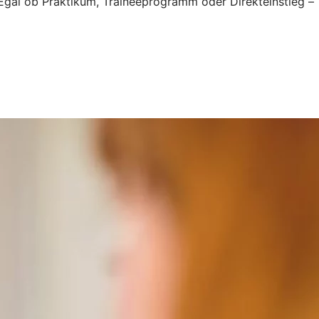
. Egal ob Praktikum, Traineeprogramm oder Direkteinstieg –